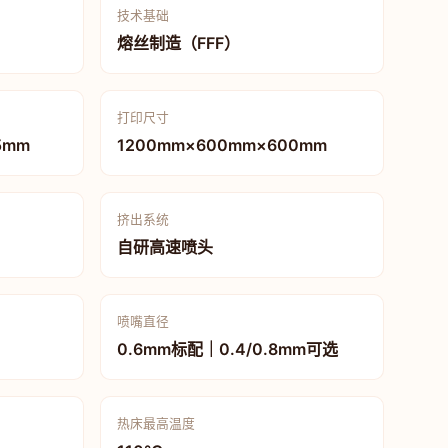
技术基础
熔丝制造（FFF）
打印尺寸
5mm
1200mm×600mm×600mm
挤出系统
自研高速喷头
喷嘴直径
0.6mm标配｜0.4/0.8mm可选
热床最高温度