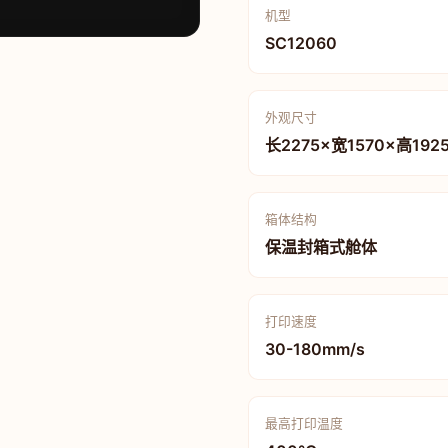
机型
SC12060
外观尺寸
长2275×宽1570×高192
箱体结构
保温封箱式舱体
打印速度
30-180mm/s
最高打印温度