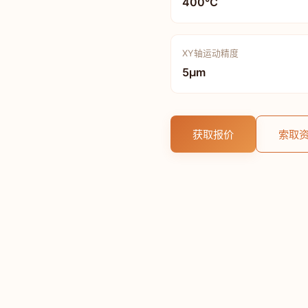
400℃
XY轴运动精度
5μm
获取报价
索取